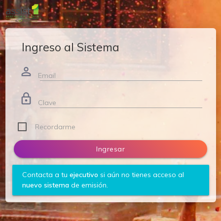
Ingreso al Sistema
person_outline
Email
lock_outline
Clave
Recordarme
Ingresar
Contacta a tu
ejecutivo
si aún no tienes acceso al
nuevo sistema
de emisión.